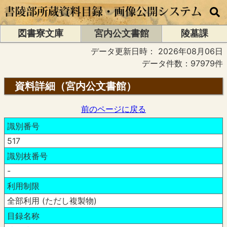
図書寮文庫
宮内公文書館
陵墓課
データ更新日時：
2026年08月06日
データ件数：97979件
資料詳細（宮内公文書館）
前のページに戻る
識別番号
517
識別枝番号
-
利用制限
全部利用 (ただし複製物)
目録名称