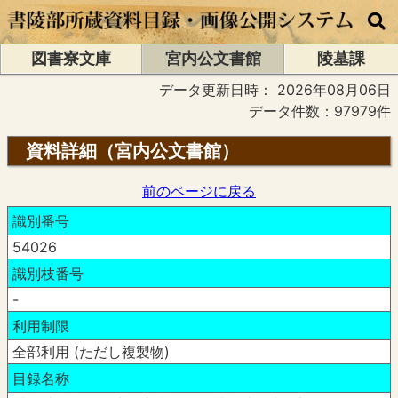
図書寮文庫
宮内公文書館
陵墓課
データ更新日時：
2026年08月06日
データ件数：97979件
資料詳細（宮内公文書館）
前のページに戻る
識別番号
54026
識別枝番号
-
利用制限
全部利用 (ただし複製物)
目録名称