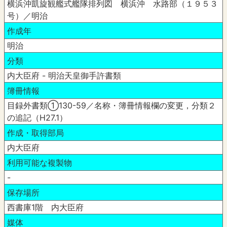
横浜沖凱旋観艦式艦隊排列図 横浜沖 水路部（１９５３
号）／明治
作成年
明治
分類
内大臣府 - 明治天皇御手許書類
簿冊情報
目録外書類①130-59／名称・簿冊情報欄の変更，分類２
の追記（H27.1）
作成・取得部局
内大臣府
利用可能な複製物
-
保存場所
西書庫1階 内大臣府
媒体