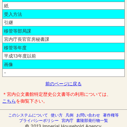
紙
受入方法
引継
移管等部局課
宮内庁長官官房秘書課
移管等年度
平成13年度以前
画像
-
前のページに戻る
＊宮内公文書館特定歴史公文書等の利用については、
こちら
を御覧下さい。
このシステムについて
使い方
凡例
お問い合わせ
著作権等
プライバシーポリシー
宮内庁
書陵部発行物一覧
© 2013 Imperial Household Agency.