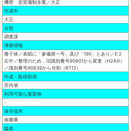
機密 皇室儀制令案／大正
作成年
大正
分類
調査課
簿冊情報
冊子体／表紙に「参儀第一号」及び「190」とあり／E２
左中／整理のため，旧識別番号90601から変更（H24.6）
／識別番号90839から分割（R7.12）
作成・取得部局
宮内省
利用可能な複製物
-
保存場所
南書庫
媒体