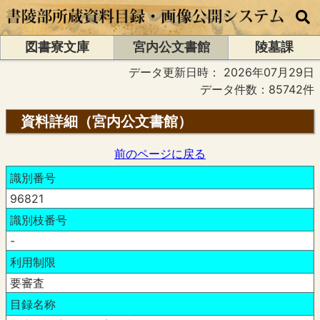
図書寮文庫
宮内公文書館
陵墓課
データ更新日時：
2026年07月29日
データ件数：85742件
資料詳細（宮内公文書館）
前のページに戻る
識別番号
96821
識別枝番号
-
利用制限
要審査
目録名称