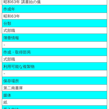
昭和63年 講書始の儀
作成年
昭和63年
分類
式部職
簿冊情報
-
作成・取得部局
式部職
利用可能な複製物
-
保存場所
第二南書庫
媒体
紙