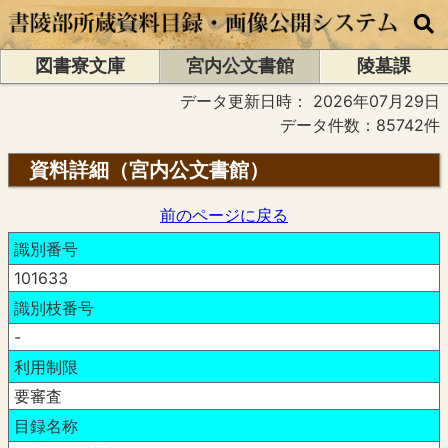
図書寮文庫
宮内公文書館
陵墓課
データ更新日時：
2026年07月29日
データ件数：85742件
資料詳細（宮内公文書館）
前のページに戻る
識別番号
101633
識別枝番号
-
利用制限
要審査
目録名称