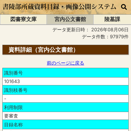
図書寮文庫
宮内公文書館
陵墓課
データ更新日時：
2026年08月06日
データ件数：97979件
資料詳細（宮内公文書館）
前のページに戻る
識別番号
101643
識別枝番号
-
利用制限
要審査
目録名称