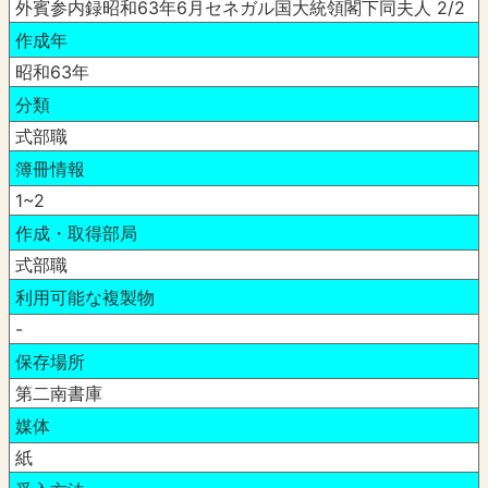
外賓参内録昭和63年6月セネガル国大統領閣下同夫人 2/2
作成年
昭和63年
分類
式部職
簿冊情報
1~2
作成・取得部局
式部職
利用可能な複製物
-
保存場所
第二南書庫
媒体
紙