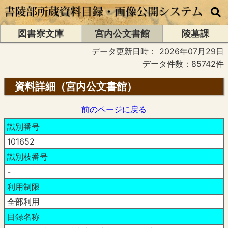
図書寮文庫
宮内公文書館
陵墓課
データ更新日時：
2026年07月29日
データ件数：85742件
資料詳細（宮内公文書館）
前のページに戻る
識別番号
101652
識別枝番号
-
利用制限
全部利用
目録名称