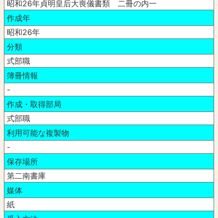
昭和26年貞明皇后大喪儀書類 二冊の内一
作成年
昭和26年
分類
式部職
簿冊情報
-
作成・取得部局
式部職
利用可能な複製物
-
保存場所
第二南書庫
媒体
紙