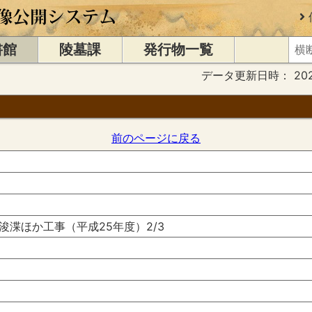
書館
陵墓課
発行物一覧
データ更新日時：
20
前のページに戻る
浚渫ほか工事（平成25年度）2/3