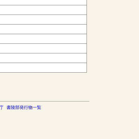
庁
書陵部発行物一覧