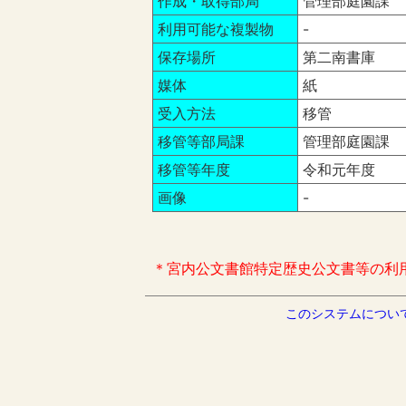
作成・取得部局
管理部庭園課
利用可能な複製物
-
保存場所
第二南書庫
媒体
紙
受入方法
移管
移管等部局課
管理部庭園課
移管等年度
令和元年度
画像
-
＊宮内公文書館特定歴史公文書等の利
このシステムについ