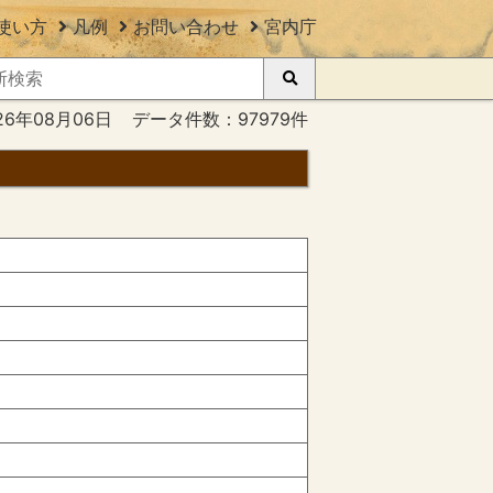
使い方
凡例
お問い合わせ
宮内庁
26年08月06日
データ件数：97979件