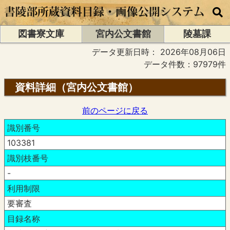
図書寮文庫
宮内公文書館
陵墓課
データ更新日時：
2026年08月06日
データ件数：97979件
資料詳細（宮内公文書館）
前のページに戻る
識別番号
103381
識別枝番号
-
利用制限
要審査
目録名称