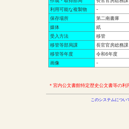
作成・取得部局
長官官房総務課
利用可能な複製物
-
保存場所
第二南書庫
媒体
紙
受入方法
移管
移管等部局課
長官官房総務課
移管等年度
令和6年度
画像
-
＊宮内公文書館特定歴史公文書等の利
このシステムについ