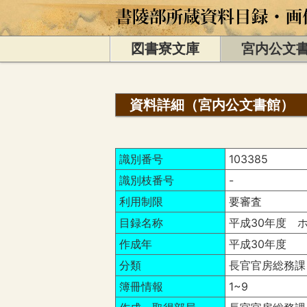
図書寮文庫
宮内公文
資料詳細（宮内公文書館）
識別番号
103385
識別枝番号
-
利用制限
要審査
目録名称
平成30年度 ホ
作成年
平成30年度
分類
長官官房総務課
簿冊情報
1~9