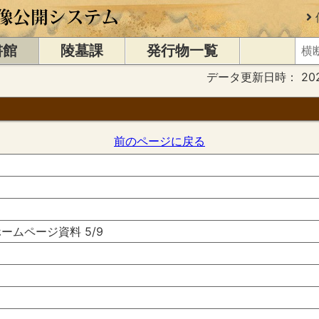
書館
陵墓課
発行物一覧
データ更新日時：
20
前のページに戻る
ームページ資料 5/9