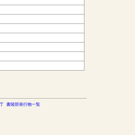
庁
書陵部発行物一覧