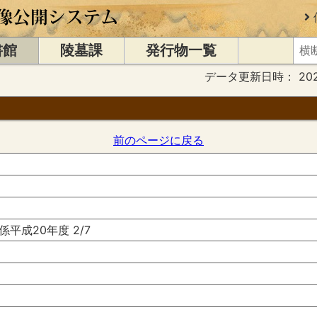
書館
陵墓課
発行物一覧
データ更新日時：
20
前のページに戻る
平成20年度 2/7