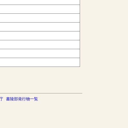
庁
書陵部発行物一覧