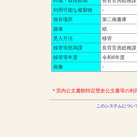
作成・取得部局
長官官房総務課
利用可能な複製物
-
保存場所
第二南書庫
媒体
紙
受入方法
移管
移管等部局課
長官官房総務課
移管等年度
令和6年度
画像
-
＊宮内公文書館特定歴史公文書等の利
このシステムについ