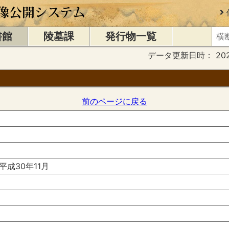
書館
陵墓課
発行物一覧
データ更新日時：
20
前のページに戻る
成30年11月