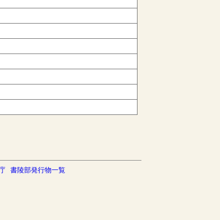
庁
書陵部発行物一覧