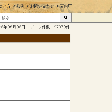
使い方
凡例
お問い合わせ
宮内庁
26年08月06日
データ件数：97979件