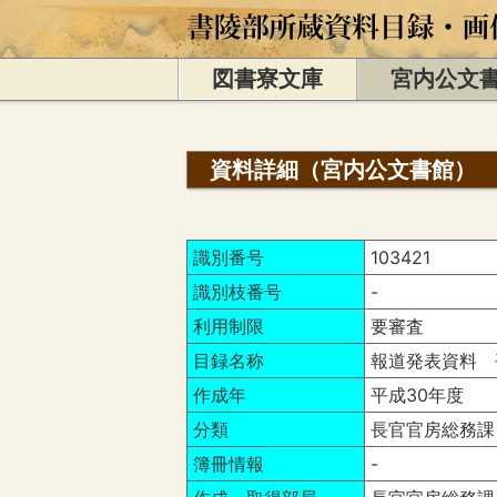
図書寮文庫
宮内公文
資料詳細（宮内公文書館）
識別番号
103421
識別枝番号
-
利用制限
要審査
目録名称
報道発表資料 平
作成年
平成30年度
分類
長官官房総務課
簿冊情報
-