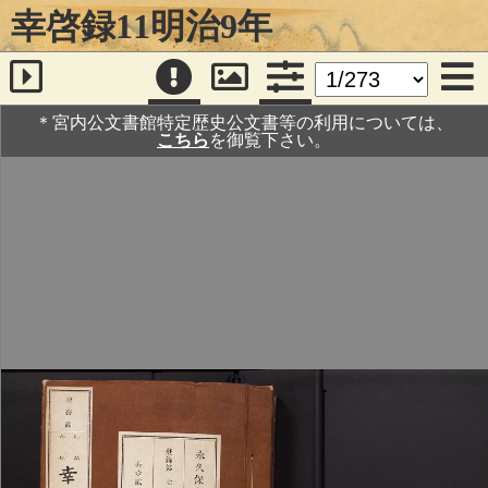
幸啓録11明治9年
＊宮内公文書館特定歴史公文書等の利用については、
こちら
を御覧下さい。