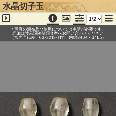
水晶切子玉
＊写真の頒布及び使用については申請が必要です。
詳細は陵墓課陵墓調査室へお問い合わせください
（宮内庁代表：03-3213-1111 内線3464・3465）