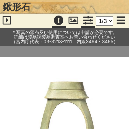
鍬形石
＊写真の頒布及び使用については申請が必要です。
詳細は陵墓課陵墓調査室へお問い合わせください
（宮内庁代表：03-3213-1111 内線3464・3465）