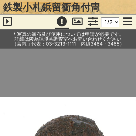
鉄製小札鋲留衝角付冑
＊写真の頒布及び使用については申請が必要です。
詳細は陵墓課陵墓調査室へお問い合わせください
（宮内庁代表：03-3213-1111 内線3464・3465）