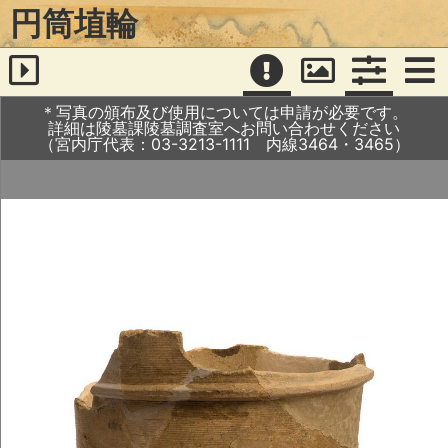
円筒埴輪
＊写真の頒布及び使用については申請が必要です。
詳細は陵墓課陵墓調査室へお問い合わせください
（宮内庁代表：03-3213-1111 内線3464・3465）