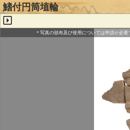
鰭付円筒埴輪
＊写真の頒布及び使用については申請が必要