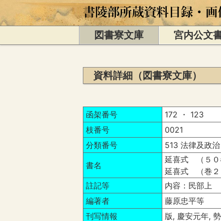
図書寮文庫
宮内公文
資料詳細（図書寮文庫）
函架番号
172 ・ 123
枝番号
0021
分類番号
513 法律及政治
延喜式 （５０
書名
延喜式 （巻２
註記等
内容：民部上
編著者
藤原忠平等
刊写情報
版, 慶安元年, 