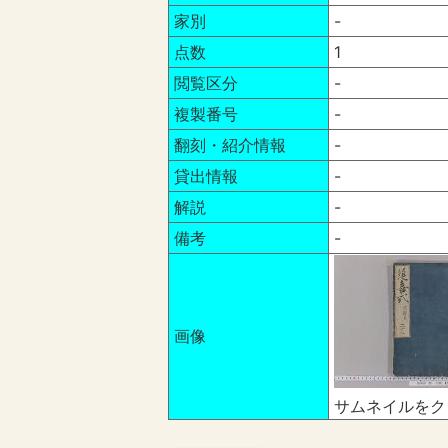
家別
-
点数
1
閲覧区分
-
複製番号
-
翻刻・紹介情報
-
貸出情報
-
解説
-
備考
-
画像
サムネイルをク