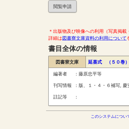
閲覧申請
＊出版物及び映像への利用（写真掲載
詳細は
図書寮文庫資料の利用について
書目全体の情報
図書寮文庫
延喜式 （５０巻
編著者
藤原忠平等
刊写情報
版、１・４・６補写, 慶
註記等
このシステムについ