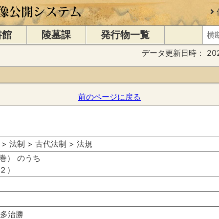
書館
陵墓課
発行物一覧
データ更新日時：
20
前のページに戻る
 > 法制 > 古代法制 > 法規
巻） のうち
２）
勢多治勝