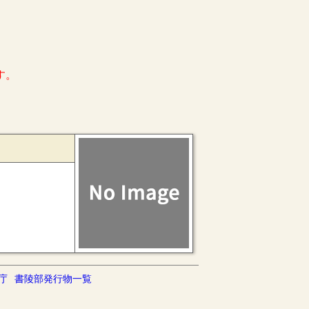
す。
庁
書陵部発行物一覧