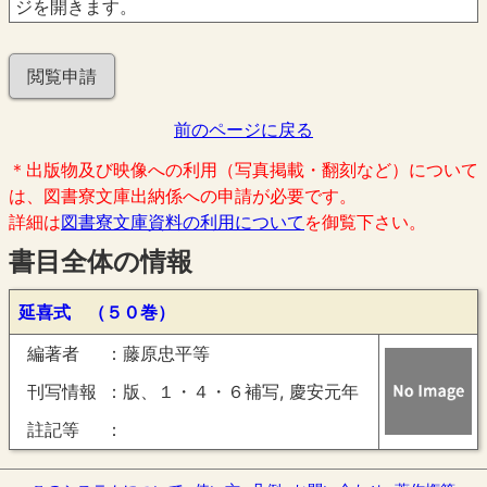
ジを開きます。
閲覧申請
前のページに戻る
＊出版物及び映像への利用（写真掲載・翻刻など）について
は、図書寮文庫出納係への申請が必要です。
詳細は
図書寮文庫資料の利用について
を御覧下さい。
書目全体の情報
延喜式 （５０巻）
編著者
藤原忠平等
刊写情報
版、１・４・６補写, 慶安元年
註記等