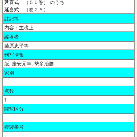
延喜式 （５０巻） のうち
延喜式 （巻２６）
註記等
内容：主税上
編著者
藤原忠平等
刊写情報
版, 慶安元年, 勢多治勝
家別
-
点数
1
閲覧区分
-
複製番号
-