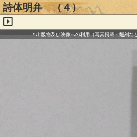
詩体明弁 （４）
＊出版物及び映像への利用（写真掲載・翻刻な