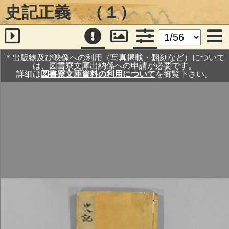
史記正義 （１）
＊出版物及び映像への利用（写真掲載・翻刻など）について
は、図書寮文庫出納係への申請が必要です。
詳細は
図書寮文庫資料の利用について
を御覧下さい。