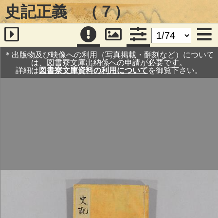
史記正義 （７）
＊出版物及び映像への利用（写真掲載・翻刻など）について
は、図書寮文庫出納係への申請が必要です。
詳細は
図書寮文庫資料の利用について
を御覧下さい。