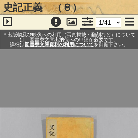
史記正義 （８）
＊出版物及び映像への利用（写真掲載・翻刻など）について
は、図書寮文庫出納係への申請が必要です。
詳細は
図書寮文庫資料の利用について
を御覧下さい。