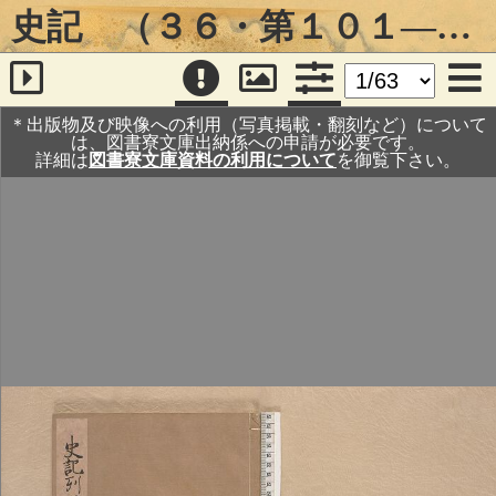
史記 （３６・第１０１―１０５）
＊出版物及び映像への利用（写真掲載・翻刻など）について
は、図書寮文庫出納係への申請が必要です。
詳細は
図書寮文庫資料の利用について
を御覧下さい。