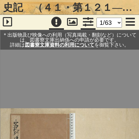
史記 （４１・第１２１―１２５）
＊出版物及び映像への利用（写真掲載・翻刻など）について
は、図書寮文庫出納係への申請が必要です。
詳細は
図書寮文庫資料の利用について
を御覧下さい。