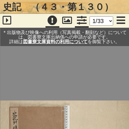
史記 （４３・第１３０）
＊出版物及び映像への利用（写真掲載・翻刻など）について
は、図書寮文庫出納係への申請が必要です。
詳細は
図書寮文庫資料の利用について
を御覧下さい。