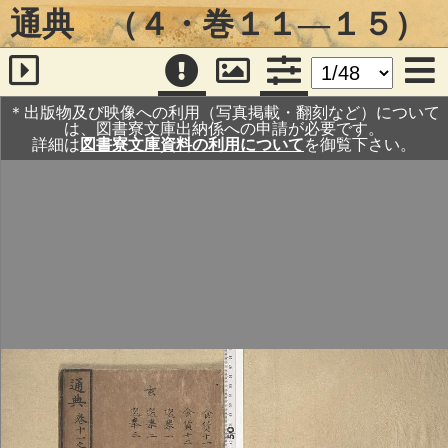
通典 （４・巻１１―１５）
＊出版物及び映像への利用（写真掲載・翻刻など）について
は、図書寮文庫出納係への申請が必要です。
詳細は
図書寮文庫資料の利用について
を御覧下さい。