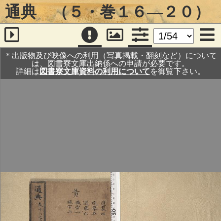
通典 （５・巻１６―２０）
＊出版物及び映像への利用（写真掲載・翻刻など）について
は、図書寮文庫出納係への申請が必要です。
詳細は
図書寮文庫資料の利用について
を御覧下さい。