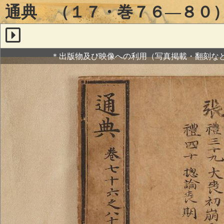
通典 （１７・巻７６―８０
＊出版物及び映像への利用（写真掲載・翻刻な