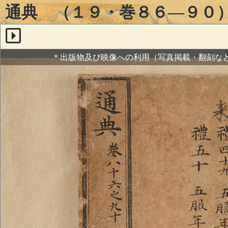
通典 （１９・巻８６―９０
＊出版物及び映像への利用（写真掲載・翻刻な