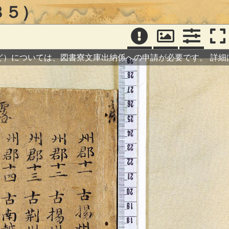
８５）
ど）については、図書寮文庫出納係への申請が必要です。
詳細