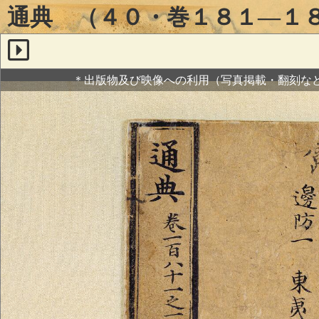
通典 （４０・巻１８１―１
＊出版物及び映像への利用（写真掲載・翻刻な