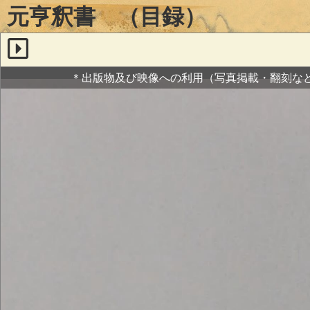
元亨釈書 （目録）
＊出版物及び映像への利用（写真掲載・翻刻な