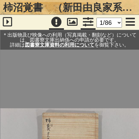
柿沼覚書 （新田由良家系図并関係文書・１巻）
＊出版物及び映像への利用（写真掲載・翻刻など）について
は、図書寮文庫出納係への申請が必要です。
詳細は
図書寮文庫資料の利用について
を御覧下さい。