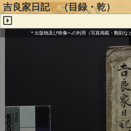
吉良家日記 （目録・乾）
＊出版物及び映像への利用（写真掲載・翻刻な