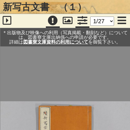
新写古文書 （１）
＊出版物及び映像への利用（写真掲載・翻刻など）について
は、図書寮文庫出納係への申請が必要です。
詳細は
図書寮文庫資料の利用について
を御覧下さい。