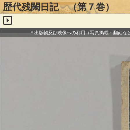
歴代残闕日記 （第７巻）
＊出版物及び映像への利用（写真掲載・翻刻な