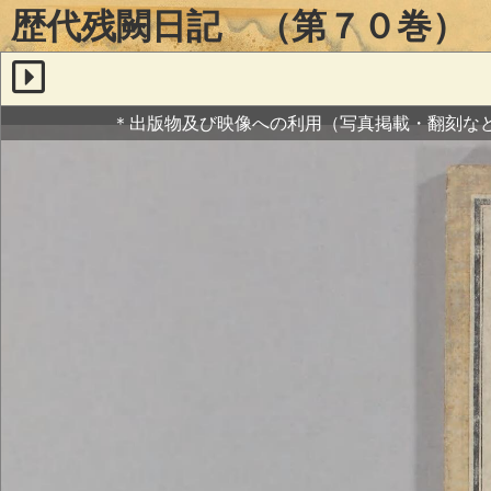
歴代残闕日記 （第７０巻）
＊出版物及び映像への利用（写真掲載・翻刻な