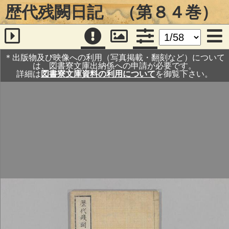
歴代残闕日記 （第８４巻）
＊出版物及び映像への利用（写真掲載・翻刻など）について
は、図書寮文庫出納係への申請が必要です。
詳細は
図書寮文庫資料の利用について
を御覧下さい。