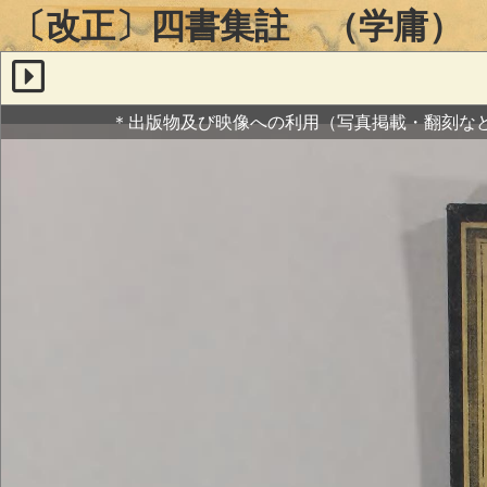
〔改正〕四書集註 （学庸）
＊出版物及び映像への利用（写真掲載・翻刻な