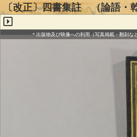
〔改正〕四書集註 （論語・
＊出版物及び映像への利用（写真掲載・翻刻な