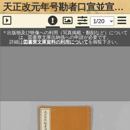
天正改元年号勘者口宣並宣旨案
＊出版物及び映像への利用（写真掲載・翻刻など）について
は、図書寮文庫出納係への申請が必要です。
詳細は
図書寮文庫資料の利用について
を御覧下さい。