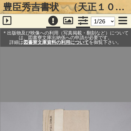
豊臣秀吉書状 （天正１０年１０月１８日・斎藤玄蕃・岡本太郎右衛門宛）
＊出版物及び映像への利用（写真掲載・翻刻など）について
は、図書寮文庫出納係への申請が必要です。
詳細は
図書寮文庫資料の利用について
を御覧下さい。