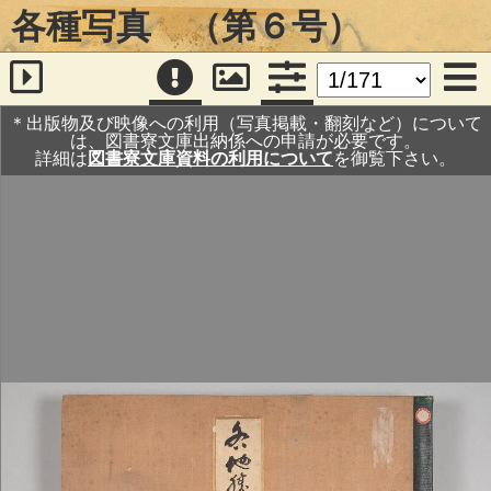
各種写真 （第６号）
＊出版物及び映像への利用（写真掲載・翻刻など）について
は、図書寮文庫出納係への申請が必要です。
詳細は
図書寮文庫資料の利用について
を御覧下さい。