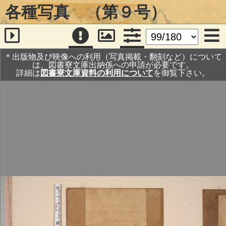
各種写真 （第９号）
＊出版物及び映像への利用（写真掲載・翻刻など）について
は、図書寮文庫出納係への申請が必要です。
詳細は
図書寮文庫資料の利用について
を御覧下さい。