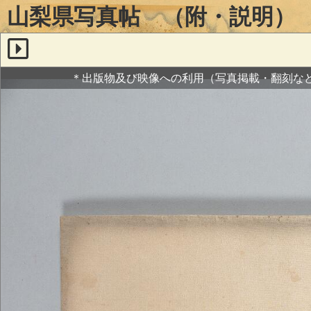
山梨県写真帖 （附・説明）
＊出版物及び映像への利用（写真掲載・翻刻な