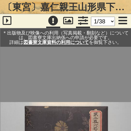
〔東宮〕嘉仁親王山形県下行啓記念写真帖
＊出版物及び映像への利用（写真掲載・翻刻など）について
は、図書寮文庫出納係への申請が必要です。
詳細は
図書寮文庫資料の利用について
を御覧下さい。