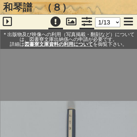
和琴譜 （８）
＊出版物及び映像への利用（写真掲載・翻刻など）について
は、図書寮文庫出納係への申請が必要です。
詳細は
図書寮文庫資料の利用について
を御覧下さい。