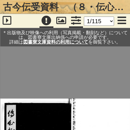
古今伝受資料 （８・伝心抄・人）
＊出版物及び映像への利用（写真掲載・翻刻など）について
は、図書寮文庫出納係への申請が必要です。
詳細は
図書寮文庫資料の利用について
を御覧下さい。