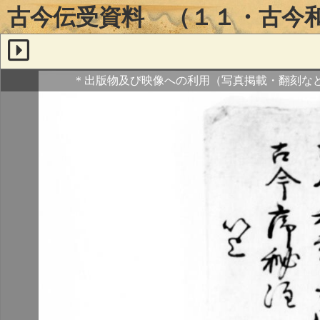
古今伝受資料 （１１・古今
＊出版物及び映像への利用（写真掲載・翻刻な