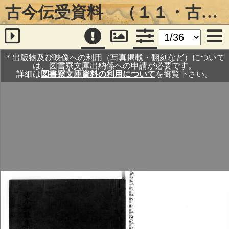
古今伝受資料 （１１・古今序秘注）
＊出版物及び映像への利用（写真掲載・翻刻など）について
は、図書寮文庫出納係への申請が必要です。
詳細は
図書寮文庫資料の利用について
を御覧下さい。